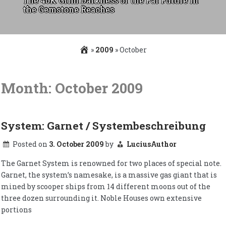
The 40K Grim Darkness of the Far Future in
the Gemstone Reaches
»
2009
»
October
Skip
to
Month:
October 2009
content
System: Garnet / Systembeschreibung
Posted on
3. October 2009
by
LuciusAuthor
The Garnet System is renowned for two places of special note.
Garnet, the system’s namesake, is a massive gas giant that is
mined by scooper ships from 14 different moons out of the
three dozen surrounding it. Noble Houses own extensive
portions