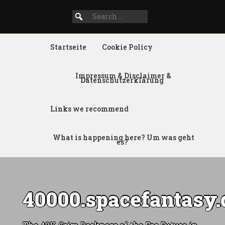
Search
SEARCH
for:
FOR:
Startseite
Cookie Policy
Impressum & Disclaimer &
Datenschutzerklärung
Links we recommend
What is happening here? Um was geht
es?
40000.spacefantasy.