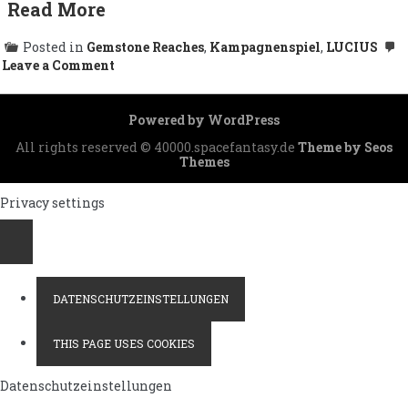
Read More
Posted in
Gemstone Reaches
,
Kampagnenspiel
,
LUCIUS
on
Leave a Comment
System:
Garnet
/
Powered by WordPress
Systembeschreibung
All rights reserved © 40000.spacefantasy.de
Theme by Seos
Themes
Privacy settings
DATENSCHUTZEINSTELLUNGEN
THIS PAGE USES COOKIES
Datenschutzeinstellungen